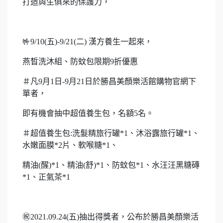
打造與生俱來的保護力，
🤟9/10(五)-9/21(二) 漢方養生一起來，
燕晳洗沐組、防蚊包限期9折優惠
＃凡9月1日-9月21日於勝昌美顏樂活館購物官網下
單者，
即有機會抽中超值養生包，名額5名。
＃超值養生包:洗髮精旅行罐*1、沐浴露旅行罐*1、
水嫩面膜*2片、軟喉糖*1、
精油(醒)*1、精油(舒)*1、防蚊包*1、水汪汪黑糖磚
*1、正氣茶*1
㊗2021.09.24(五)抽出得獎者，公布於勝昌美顏樂活