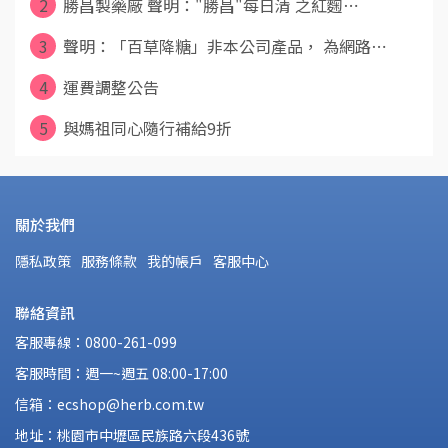
2
勝昌製藥廠 聲明："勝昌"每日清 之紅麴⋯
3
聲明：「百草降糖」非本公司產品， 為網路⋯
4
運費調整公告
5
與媽祖同心隨行補給9折
關於我們
隱私政策
服務條款
我的帳戶
客服中心
聯絡資訊
客服專線：0800-261-099
客服時間：週一~週五 08:00-17:00
信箱：ecshop@herb.com.tw
地址：桃園市中壢區民族路六段436號