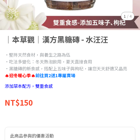
1
/
4
｜本草觀｜漢方黑糖磚 - 水汪汪
‧堅持天然食材，與養生之路為伍
‧吃法多變化：冬天熱泡飲用，夏天直接食用
‧黑糖磚的新食感，搭配上五味子與枸杞，讓您天天舒適又晶亮
🔥迎冬暖心季🔥
前往買2送1專屬賣場
添加草本配方，雙重食感
NT$150
此商品參與的優惠活動