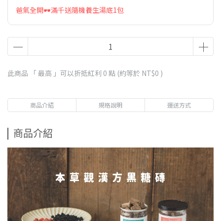
爸氣全開🕶️滿千送隨機養生湯底1包
此商品 「 最高 」可以折抵紅利
0
點 (約等於
NT$0
)
商品介紹
規格說明
運送方式
商品介紹