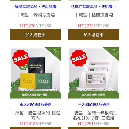
蜂膠萃取添加，洗淨肌膚
栝樓仁萃取添加，使肌膚水
潤光采
｜燕皙｜蜂潤淨膚皂
｜燕皙｜栝樓滋養皂
NT$220
NT$250
NT$220
NT$250
加入購物車
加入購物車
兩入組加碼5%優惠
三入組加碼5%優惠
｜燕皙｜勝昌皂系列-任選
｜勝昌｜金門一條根精油
兩入
貼布(10片/包)-三包組
NT$418
NT$500
NT$251
NT$300