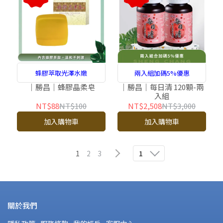
蜂膠萃取光澤水嫩
兩入組加碼5%優惠
｜勝昌｜蜂膠晶柔皂
｜勝昌｜每日清 120顆-兩
入組
NT$88
NT$100
NT$2,508
NT$3,000
加入購物車
加入購物車
1
2
3
1
關於我們