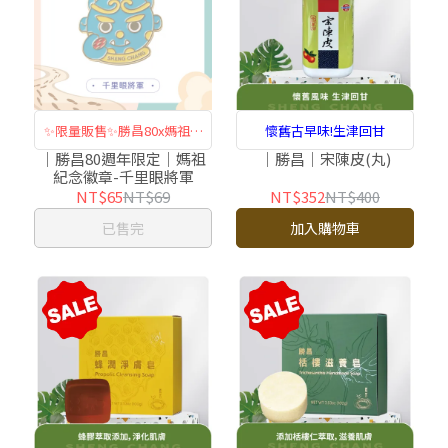
✨限量販售✨勝昌80x媽祖紀
懷舊古早味!生津回甘
念徽章
｜勝昌80週年限定｜媽祖
｜勝昌｜宋陳皮(丸)
紀念徽章-千里眼將軍
NT$65
NT$69
NT$352
NT$400
已售完
加入購物車