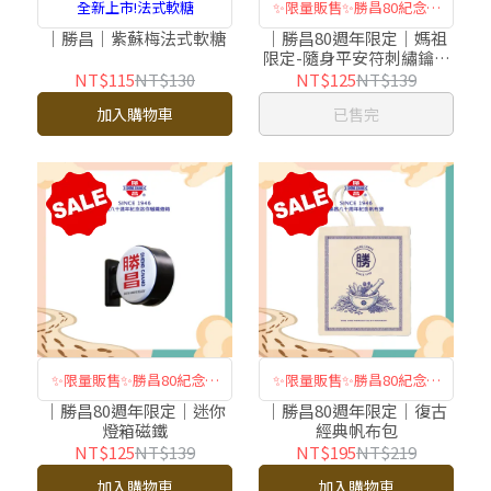
全新上市!法式軟糖
✨限量販售✨勝昌80紀念鑰
匙圈
｜勝昌｜紫蘇梅法式軟糖
｜勝昌80週年限定｜媽祖
限定-隨身平安符刺繡鑰匙
圈
NT$115
NT$130
NT$125
NT$139
加入購物車
已售完
✨限量販售✨勝昌80紀念燈
✨限量販售✨勝昌80紀念帆
箱磁鐵
布包
｜勝昌80週年限定｜迷你
｜勝昌80週年限定｜復古
燈箱磁鐵
經典帆布包
NT$125
NT$139
NT$195
NT$219
加入購物車
加入購物車