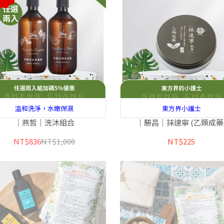
溫和洗淨，水嫩保濕
東方界小護士
｜燕皙｜洗沐組合
｜勝昌｜抹速寧 (乙類成藥
NT$836
NT$1,000
NT$225