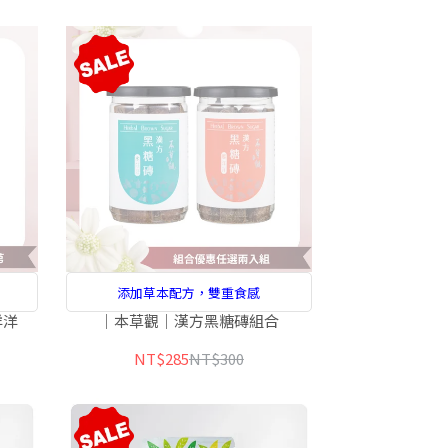
添加草本配方，雙重食感
洋洋
｜本草觀｜漢方黑糖磚組合
NT$285
NT$300