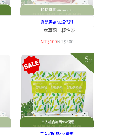
養顏美容 促進代謝
｜本草觀｜輕怡茶
NT$100
NT$300
三入組加碼5%優惠