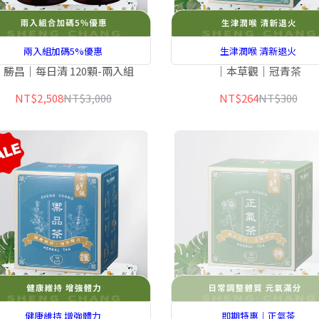
兩入組加碼5%優惠
生津潤喉 清新退火
｜勝昌｜每日清 120顆-兩入組
｜本草觀｜冠青茶
NT$2,508
NT$3,000
NT$264
NT$300
健康維持 增強體力
即期特惠｜正氣茶