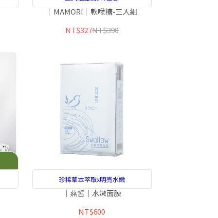
｜MAMORI｜軟喉糖-三入組
NT$327
NT$390
珍稀草本萃取x明亮水嫩
｜燕皙｜水嫩面膜
NT$600