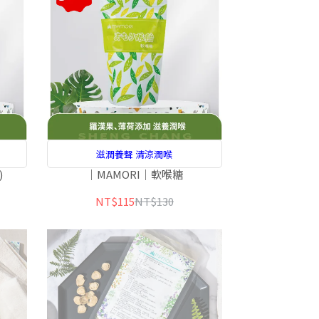
滋潤養聲 清涼潤喉
)
｜MAMORI｜軟喉糖
NT$115
NT$130