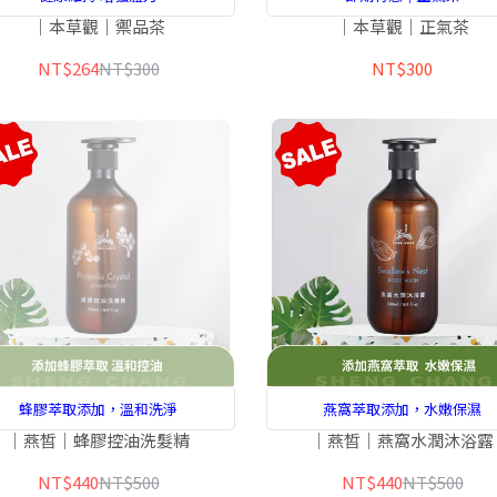
｜本草觀｜禦品茶
｜本草觀｜正氣茶
NT$264
NT$300
NT$300
蜂膠萃取添加，溫和洗淨
燕窩萃取添加，水嫩保濕
｜燕皙｜蜂膠控油洗髮精
｜燕皙｜燕窩水潤沐浴露
NT$440
NT$500
NT$440
NT$500