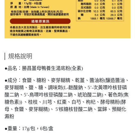
規格說明
●品名：勝昌薑母鴨養生湯底粉(全素)
●成分：食鹽、糖粉、麥芽糊精、乾薑、醬油粉(釀造醬油、
麥芽糊精、鹽、糖、調味劑(L-麩酸鈉、5’-次黃嘌呤核苷磷
酸二鈉、5’-鳥嘌呤核苷磷酸二鈉、琥珀酸二鈉)、著色劑(焦
糖色素)) 、桂枝、川芎、紅棗、白芍、枸杞、酵母精粉(酵
母、食鹽、麥芽糊精)、 5'核糖核苷酸二鈉、當歸、預糊化
澱粉
●重量：17g/包，6包/盒