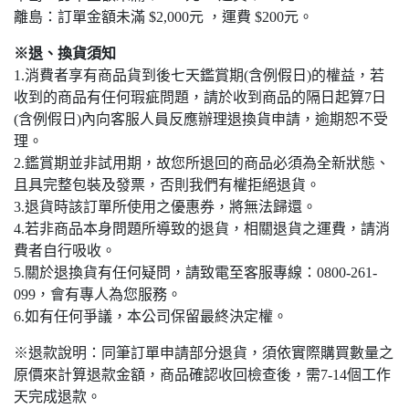
離島：訂單金額未滿 $2,000元 ，運費 $200元。
※退、換貨須知
1.消費者享有商品貨到後七天鑑賞期(含例假日)的權益，若
收到的商品有任何瑕疵問題，請於收到商品的隔日起算7日
(含例假日)內向客服人員反應辦理退換貨申請，逾期恕不受
理。
2.鑑賞期並非試用期，故您所退回的商品必須為全新狀態、
且具完整包裝及發票，否則我們有權拒絕退貨。
3.退貨時該訂單所使用之優惠券，將無法歸還。
4.若非商品本身問題所導致的退貨，相關退貨之運費，請消
費者自行吸收。
5.關於退換貨有任何疑問，請致電至客服專線：0800-261-
099，會有專人為您服務。
6.如有任何爭議，本公司保留最終決定權。
※退款說明：同筆訂單申請部分退貨，須依實際購買數量之
原價來計算退款金額，商品確認收回檢查後，需7-14個工作
天完成退款。