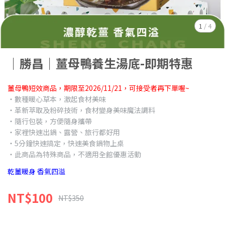
1
/
4
｜勝昌｜薑母鴨養生湯底-即期特惠
薑母鴨短效商品，期限至2026/11/21，可接受者再下單喔~
‧數種暖心草本，激起食材美味
‧革新萃取及粉碎技術，食材變身美味魔法調料
‧隨行包裝，方便隨身攜帶
‧家裡快速出鍋、露營、旅行都好用
‧5分鐘快速搞定，快速美食鍋物上桌
‧此商品為特殊商品，不適用全館優惠活動
乾薑暖身 香氣四溢
NT$100
NT$350